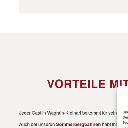
VORTEILE M
Jeder Gast in Wagrain-Kleinarl bekommt für seinen Au
Um 
Ger
Tec
Auch bei unseren
Sommerbergbahnen
habt ihr Vorte
die