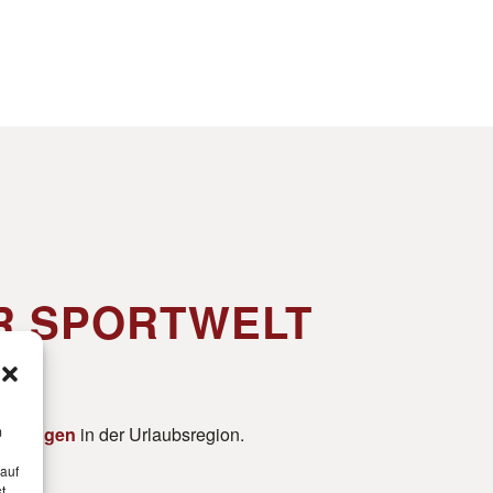
R SPORTWELT
ßigungen
in der Urlaubsregion.
m
 auf
t,