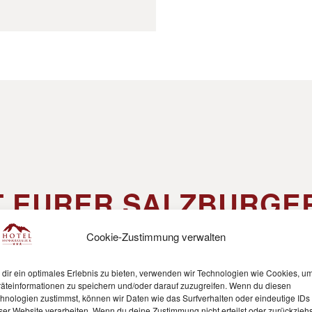
IT EURER SALZBURGE
GÄSTEKARTE
Cookie-Zustimmung verwalten
fenthalt eine
Gästekarte
. Mit dieser bekommt ihr diverse
Ermä
dir ein optimales Erlebnis zu bieten, verwenden wir Technologien wie Cookies, u
äteinformationen zu speichern und/oder darauf zuzugreifen. Wenn du diesen
hnologien zustimmst, können wir Daten wie das Surfverhalten oder eindeutige IDs
ile:
ser Website verarbeiten. Wenn du deine Zustimmung nicht erteilst oder zurückziehs