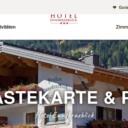
Guts
ivitäten
Zimm
ÄSTEKARTE
&
P
Hotel Ennskraxblick