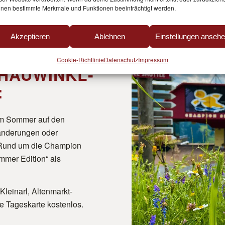
nen bestimmte Merkmale und Funktionen beeinträchtigt werden.
Akzeptieren
Ablehnen
Einstellungen anseh
Cookie-Richtlinie
Datenschutz
Impressum
HAUWINKL-
:
im Sommer auf den
Wanderungen oder
 Rund um die Champion
ummer Edition“ als
leinarl, Altenmarkt-
 Tageskarte kostenlos.