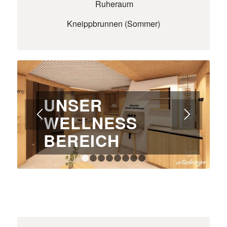
Ruheraum
Kneippbrunnen (Sommer)
UNSER
WELLNESS
BEREICH
1
2
3
4
5
6
7
8