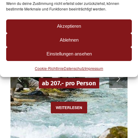
Wenn du deine Zustimmung nicht erteilst oder zurückziehst, können
bestimmte Merkmale und Funktionen beeinträchtigt werden.
Akzeptieren
„KURZ MAL WEG“
PAUSCHALE
Ablehnen
gültig Mai, Juni, September, Oktober
Einstellungen ansehen
3 Tage mit Frühstück oder Halbpension &
Cookie-Richtlinie
Datenschutz
Impressum
mehr
ab 207.- pro Person
WEITERLESEN