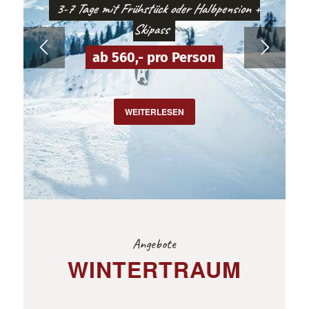
3-7 Tage mit Frühstück oder Halbpension +
Skipass
ab 560,- pro Person
WEITERLESEN
Angebote
WINTERTRAUM