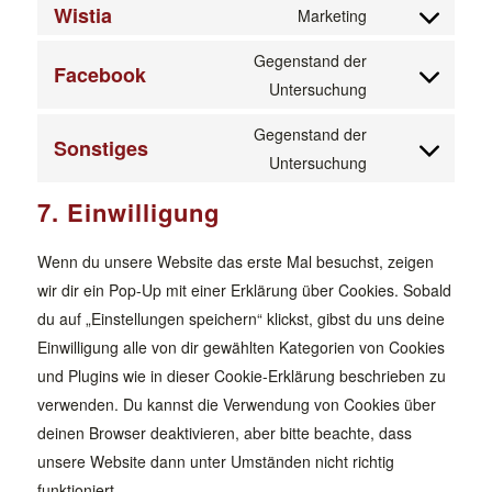
Wistia
to
Marketing
google-
Consent
service
recaptcha
to
Gegenstand der
complianz
Facebook
service
Consent
Untersuchung
wistia
to
Gegenstand der
Sonstiges
service
Consent
Untersuchung
facebook
to
7. Einwilligung
service
sonstiges
Wenn du unsere Website das erste Mal besuchst, zeigen
wir dir ein Pop-Up mit einer Erklärung über Cookies. Sobald
du auf „Einstellungen speichern“ klickst, gibst du uns deine
Einwilligung alle von dir gewählten Kategorien von Cookies
und Plugins wie in dieser Cookie-Erklärung beschrieben zu
verwenden. Du kannst die Verwendung von Cookies über
deinen Browser deaktivieren, aber bitte beachte, dass
unsere Website dann unter Umständen nicht richtig
funktioniert.