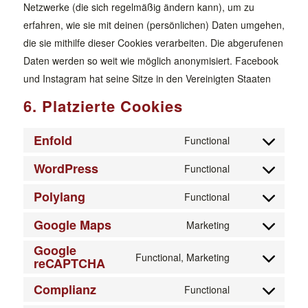
Netzwerke (die sich regelmäßig ändern kann), um zu
erfahren, wie sie mit deinen (persönlichen) Daten umgehen,
die sie mithilfe dieser Cookies verarbeiten. Die abgerufenen
Daten werden so weit wie möglich anonymisiert. Facebook
und Instagram hat seine Sitze in den Vereinigten Staaten
6. Platzierte Cookies
Enfold
Functional
Consent
WordPress
to
Functional
Consent
service
Polylang
to
Functional
enfold
Consent
service
Google Maps
to
Marketing
wordpress
Consent
service
Google
to
Functional, Marketing
polylang
reCAPTCHA
Consent
service
to
google-
Complianz
Functional
Consent
service
maps