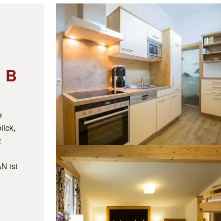
 B
l
e
lick,
2
e
N ist