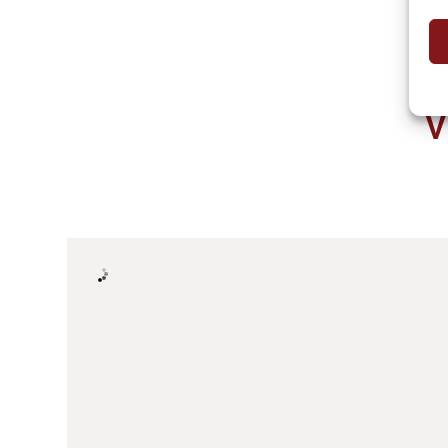
V
Anreise