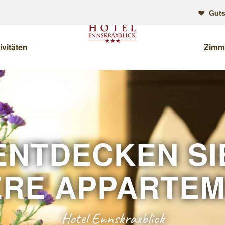
Guts
ivitäten
Zimm
ENTDECKEN SI
RE APPARTE
Hotel Ennskraxblick