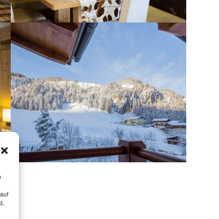
m
 auf
t,