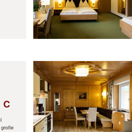
 C
l
e große