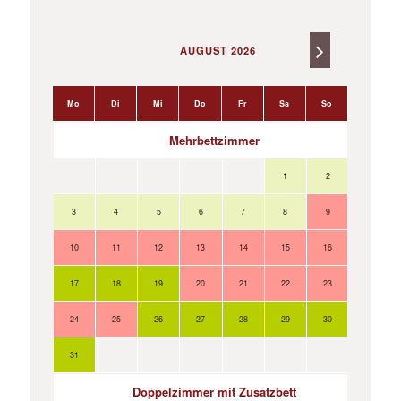
AUGUST 2026
Mo
Di
Mi
Do
Fr
Sa
So
Mo
Mehrbettzimmer
1
2
3
4
5
6
7
8
9
7
10
11
12
13
14
15
16
14
17
18
19
20
21
22
23
21
24
25
26
27
28
29
30
28
31
Doppelzimmer mit Zusatzbett