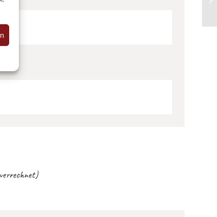
en
 verrechnet)