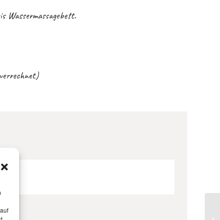
eis Wassermassagebett.
 verrechnet)
m
 auf
t,