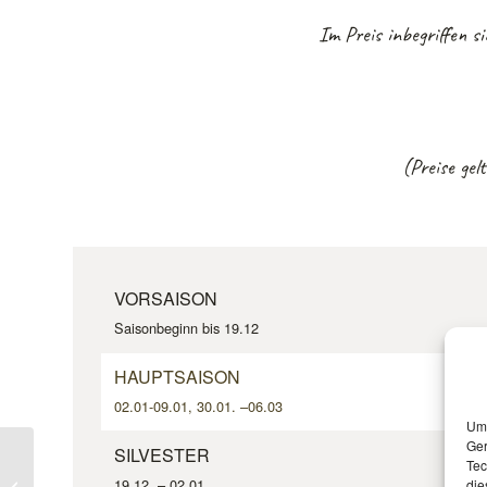
Im Preis inbegriffen 
(Preise gel
VORSAISON
Saisonbeginn bis 19.12
HAUPTSAISON
02.01-09.01, 30.01. –06.03
Um 
Ger
SILVESTER
Tec
19.12. – 02.01.
die
Appartement Typ B