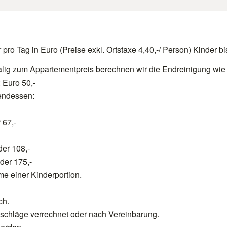
ro Tag in Euro (Preise exkl. Ortstaxe 4,40,-/ Person) Kinder bis
malig zum Appartementpreis berechnen wir die Endreinigung wie f
 Euro 50,-
endessen:
 67,-
er 108,-
der 175,-
e einer Kinderportion.
ch.
uschläge verrechnet oder nach Vereinbarung.