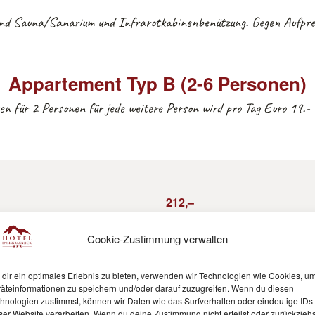
sind Sauna/Sanarium und Infrarotkabinenbenützung. Gegen Aufpr
Appartement Typ B (2-6 Personen)
ten für 2 Personen für jede weitere Person wird pro Tag Euro 19.-
212,–
Cookie-Zustimmung verwalten
246,–
dir ein optimales Erlebnis zu bieten, verwenden wir Technologien wie Cookies, u
äteinformationen zu speichern und/oder darauf zuzugreifen. Wenn du diesen
hnologien zustimmst, können wir Daten wie das Surfverhalten oder eindeutige IDs
269,–
ser Website verarbeiten. Wenn du deine Zustimmung nicht erteilst oder zurückziehs