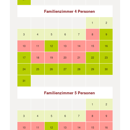
Familienzimmer 4 Personen
1
2
3
4
5
6
7
8
9
10
11
12
13
14
15
16
17
18
19
20
21
22
23
24
25
26
27
28
29
30
31
Familienzimmer 5 Personen
1
2
3
4
5
6
7
8
9
10
11
12
13
14
15
16