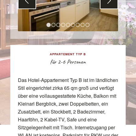
1
2
3
4
5
6
7
8
9
APPARTEMENT TYP B
für 2-6 Personen
Das Hotel-Appartement Typ B ist im ländlichen
Stil eingerichtet zirka 65 qm groß und verfügt
über eine vollausgestattete Küche, Balkon mit
Kleinarl Bergblick, zwei Doppelbetten, ein
Zusatzbett, ein Stockbett, 2 Badezimmer,
Haarföhn, 2 Kabel-TV, Safe und eine
Sitzgelegenheit mit Tisch. Internetzugang per
WLAN ist kostenlos. Parkplatz für PKW vor der