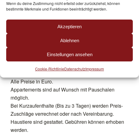
Frühstück – Erwachsene 17,- / Kinder 11,-
Wenn du deine Zustimmung nicht erteilst oder zurückziehst, können
Frühstück (Wochenpreis) – Erwachsene 104,- /
bestimmte Merkmale und Funktionen beeinträchtigt werden.
Kinder 67,-
Abendmenü – Erwachsene 27,- / Kind 17,-
Akzeptieren
Abendmenü (Wochenpreis) – Erwachsene 171,- /
Kinder 108,-
Ablehnen
Halbpension (Wochenpreis) – Erwachsene 280,- /
Einstellungen ansehen
Kinder 175,-
Kinderpreise bis 15 Jahre und nur bei
Cookie-Richtlinie
Datenschutz
Impressum
Inanspruchnahme einer Kinderportion.
Alle Preise in Euro.
Appartements sind auf Wunsch mit Pauschalen
möglich.
Bei Kurzaufenthalte (Bis zu 3 Tagen) werden Preis-
Zuschläge verrechnet oder nach Vereinbarung.
Haustiere sind gestattet. Gebühren können erhoben
werden.