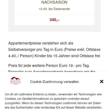
NACHSAISON
13.03. bis Saisonende
340,–
Appartementpreise verstehen sich als
Selbstversorger pro Tag in Euro (Preise exkl. Ortstaxe
4,40,-/ Person) Kinder bis 15 Jahren sind Ortstaxe frei
Preis für jede weitere Person Euro 19.- pro Tag.
Einmalig zum Appartementpreis berechnen wir die
Endreinigung wie folgt:
Cookie-Zustimmung verwalten
Appartement –Typ C: Euro 55,- / Appartement – Typ
B: Euro 50,-
Um dir ein optimales Erlebnis zu bieten, verwenden wir Technologien wie
Gerne können Sie auch im Haus frühstücken oder
Cookies, um Geräteinformationen zu speichern und/oder darauf
abendessen:
zuzugreifen. Wenn du diesen Technologien zustimmst, können wir Daten
wie das Surfverhalten oder eindeutige IDs auf dieser Website verarbeiten.