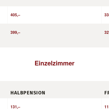
405,–
33
399,–
32
Einzelzimmer
HALBPENSION
F
131,–
11