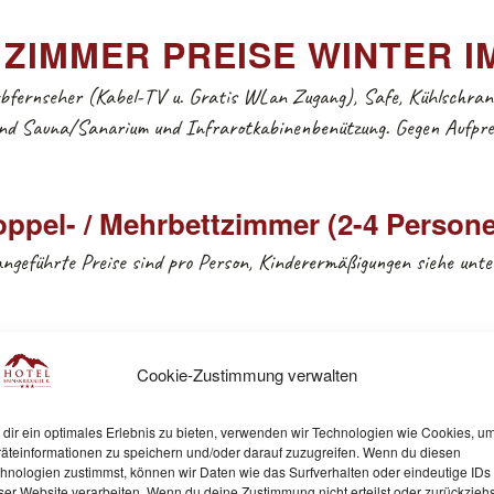
ZIMMER PREISE WINTER IM
arbfernseher (Kabel-TV u. Gratis WLan Zugang), Safe, Kühlschrank
sind Sauna/Sanarium und Infrarotkabinenbenützung. Gegen Aufpr
ppel- / Mehrbettzimmer (2-4 Person
angeführte Preise sind pro Person, Kinderermäßigungen siehe unte
Cookie-Zustimmung verwalten
HALBPENSION
F
dir ein optimales Erlebnis zu bieten, verwenden wir Technologien wie Cookies, u
äteinformationen zu speichern und/oder darauf zuzugreifen. Wenn du diesen
111,–
91
hnologien zustimmst, können wir Daten wie das Surfverhalten oder eindeutige IDs
ser Website verarbeiten. Wenn du deine Zustimmung nicht erteilst oder zurückziehs