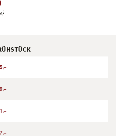
)
e)
RÜHSTÜCK
5,–
9,–
1,–
7,–