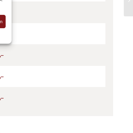
2,–
en
2,–
,–
,–
,–