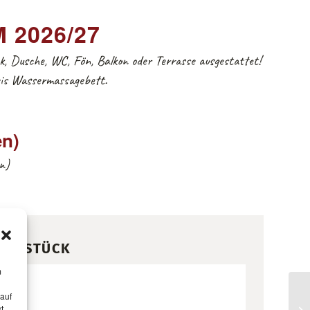
 2026/27
, Dusche, WC, Fön, Balkon oder Terrasse ausgestattet!
eis Wassermassagebett.
en)
n)
RÜHSTÜCK
m
,–
 auf
t,