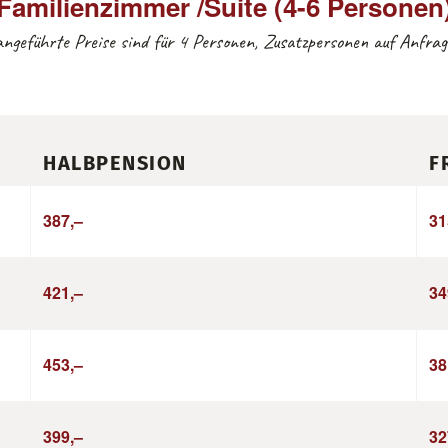
Familienzimmer /Suite (4-6 Personen
angeführte Preise sind für 4 Personen, Zusatzpersonen auf Anfrag
HALBPENSION
F
387,–
31
421,–
34
453,–
38
399,–
32