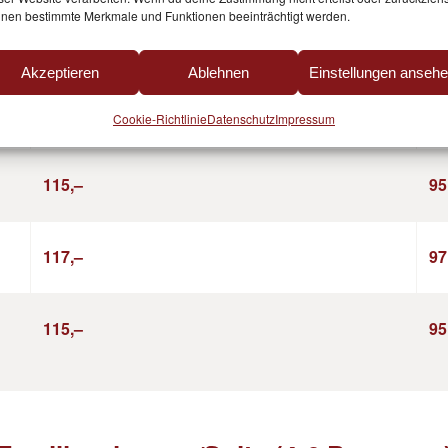
nen bestimmte Merkmale und Funktionen beeinträchtigt werden.
122,–
10
Akzeptieren
Ablehnen
Einstellungen anseh
132,–
11
Cookie-Richtlinie
Datenschutz
Impressum
115,–
95
117,–
97
115,–
95