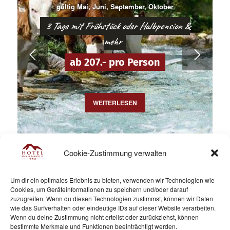
gültig Mai, Juni, September, Oktober
3 Tage mit Frühstück oder Halbpension &
mehr
ab 207.- pro Person
WEITERLESEN
Cookie-Zustimmung verwalten
Um dir ein optimales Erlebnis zu bieten, verwenden wir Technologien wie
Cookies, um Geräteinformationen zu speichern und/oder darauf
zuzugreifen. Wenn du diesen Technologien zustimmst, können wir Daten
Angebote
wie das Surfverhalten oder eindeutige IDs auf dieser Website verarbeiten.
BERGSOMMER
Wenn du deine Zustimmung nicht erteilst oder zurückziehst, können
bestimmte Merkmale und Funktionen beeinträchtigt werden.