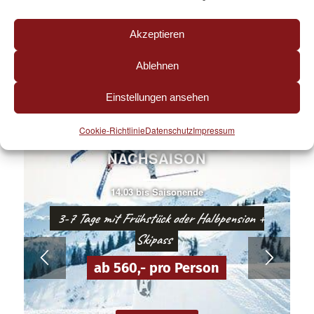
Akzeptieren
Ablehnen
Einstellungen ansehen
Cookie-Richtlinie
Datenschutz
Impressum
PAUSCHALWOCHEN
NACHSAISON
14.03 bis Saisonende
3-7 Tage mit Frühstück oder Halbpension +
Skipass
ab 560,- pro Person