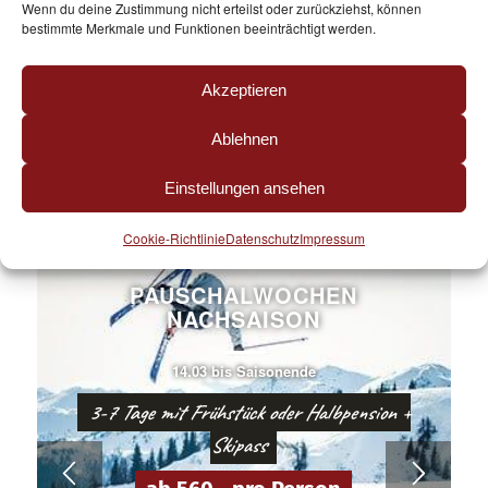
Angebote
Wenn du deine Zustimmung nicht erteilst oder zurückziehst, können
bestimmte Merkmale und Funktionen beeinträchtigt werden.
BERGSOMMER
Akzeptieren
Ablehnen
Einstellungen ansehen
Cookie-Richtlinie
Datenschutz
Impressum
PAUSCHALWOCHEN
NACHSAISON
14.03 bis Saisonende
3-7 Tage mit Frühstück oder Halbpension +
Skipass