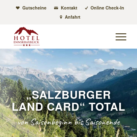
Gutscheine
Kontakt
Online Check-In
Anfahrt
„
SALZBURGER
LAND CARD
“
TOTAL
von Saisonbeginn bis Saisonende