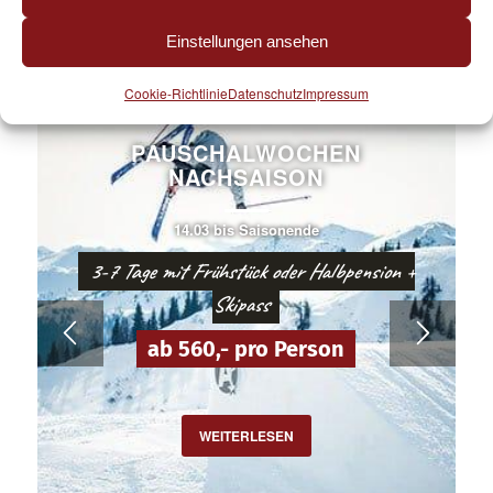
Einstellungen ansehen
Cookie-Richtlinie
Datenschutz
Impressum
PAUSCHALWOCHEN
NACHSAISON
14.03 bis Saisonende
3-7 Tage mit Frühstück oder Halbpension +
Skipass
ab 560,- pro Person
WEITERLESEN